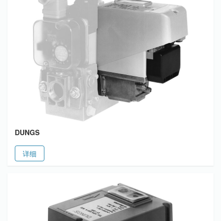
DUNGS
详细