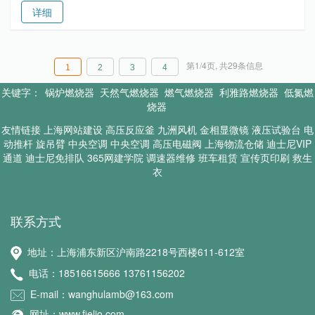
详细
第1/4页, 共29条信息
1
2
3
4
关键字：
锅炉燃烧器
天然气燃烧器
燃气燃烧器
利雅路燃烧器
低氮燃
烧器
友情链接
上海网站建设
高压反应釜
九洲风机
金相显微镜
液压试验台
电
动推杆
旋吊臂
中央空调
中央空调
高压电磁阀
上海物流仓储
迪士尼VIP
通道
迪士尼免排队
365网建学院
调速器维修
班车租赁
宣传页印刷
救生
衣
联系方式
地址：上海浦东新区沪南路2218号西楼611-612室
电话：18516615666 13761156202
E-mail：wanghulamb@163.com
网址：www.fielio.com