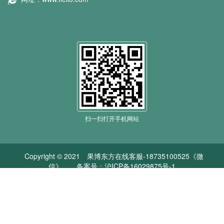
扫一扫打开手机网站
Copyright © 2021 果博东方在线客服-18735100525《微
信》
备案号：沪ICP备16029875号-1
沪公网安备 31011502004169号