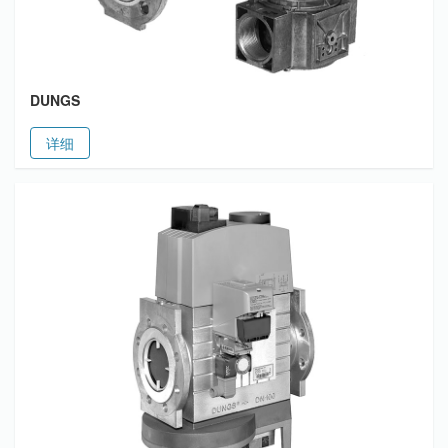
DUNGS
详细