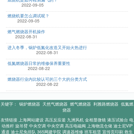
2022-09-05
燃烧机要怎么调试呢？
2022-09-05
燃气燃烧器开机操作
2022-08-31
进入冬季，锅炉低氮化改造又开始火热进行
2022-08-31
低氮燃烧器日常的维修保养重要性
2022-08-22
燃烧器行业内比较认可的三个大的分类方式
2022-08-22
关键字：
锅炉燃烧器
天然气燃烧器
燃气燃烧器
利雅路燃烧器
低氮燃
烧器
友情链接
上海网站建设
高压反应釜
九洲风机
金相显微镜
液压试验台
电
动推杆
旋吊臂
中央空调
中央空调
高压电磁阀
上海物流仓储
迪士尼VIP
通道
迪士尼免排队
365网建学院
调速器维修
班车租赁
宣传页印刷
救生