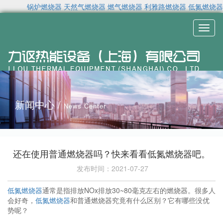
锅炉燃烧器
天然气燃烧器
燃气燃烧器
利雅路燃烧器
低氮燃烧器
Toggl
naviga
新闻中心 /
News Center
还在使用普通燃烧器吗？快来看看低氮燃烧器吧。
发布时间：2021-07-27
低氮燃烧器
通常是指排放NOx排放30~80毫克左右的燃烧器。很多人
会好奇，
低氮燃烧器
和普通燃烧器究竟有什么区别？它有哪些没优
势呢？