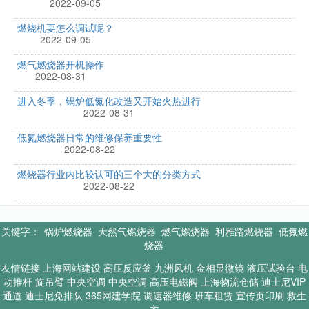
2022-09-05
燃烧机要怎么调试呢？
2022-09-05
燃气燃烧器开机操作
2022-08-31
进入冬季，锅炉低氮化改造又开始火热进行
2022-08-31
低氮燃烧器日常的维修保养重要性
2022-08-22
燃烧器行业内比较认可的三个大的分类方式
2022-08-22
关键字：
锅炉燃烧器
天然气燃烧器
燃气燃烧器
利雅路燃烧器
低氮燃
烧器
友情链接
上海网站建设
高压反应釜
九洲风机
金相显微镜
液压试验台
电
动推杆
旋吊臂
中央空调
中央空调
高压电磁阀
上海物流仓储
迪士尼VIP
通道
迪士尼免排队
365网建学院
调速器维修
班车租赁
宣传页印刷
救生