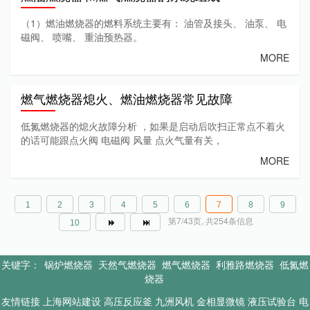
（1）燃油燃烧器的燃料系统主要有： 油管及接头、 油泵、 电
磁阀、 喷嘴、 重油预热器。
MORE
燃气燃烧器熄火、燃油燃烧器常见故障
低氮燃烧器的熄火故障分析 ，如果是启动后吹扫正常点不着火
的话可能跟点火阀 电磁阀 风量 点火气量有关，
MORE
1
2
3
4
5
6
7
8
9
第7/43页, 共254条信息
10
关键字：
锅炉燃烧器
天然气燃烧器
燃气燃烧器
利雅路燃烧器
低氮燃
烧器
友情链接
上海网站建设
高压反应釜
九洲风机
金相显微镜
液压试验台
电