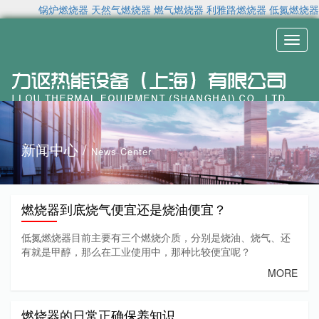
锅炉燃烧器
天然气燃烧器
燃气燃烧器
利雅路燃烧器
低氮燃烧器
Toggl
naviga
新闻中心 /
News Center
燃烧器到底烧气便宜还是烧油便宜？
低氮燃烧器目前主要有三个燃烧介质，分别是烧油、烧气、还
有就是甲醇，那么在工业使用中，那种比较便宜呢？
MORE
燃烧器的日常正确保养知识